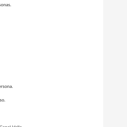
sonas.
ersona.
so.
 Canal-Valle,