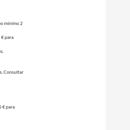
po mínimo 2
 € para
s.
s. Consultar
5 € para