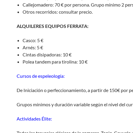
Callejomadero: 70 € por persona. Grupo mínimo 2 per
Otros recorridos: consultar precio.
ALQUILERES EQUIPOS FERRATA:
Casco: 5 €
Arnés: 5 €
Cintas disipadoras: 10 €
Polea tandem para tirolina: 10 €
Cursos de espeleología:
De Iniciación o perfeccionamiento, a partir de 150€ por p
Grupos mínimos y duración variable según el nivel del cur
Actividades Élite:
Todas las travesías clásicas de la comarca, Tonio-Cayuela,