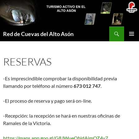
Saltar
al
contenido
Buscar
Red de Cuevas del Alto Asón
MENÚ
PRINCI
RESERVAS
-Es imprescindible comprobar la disponibilidad previa
llamando por teléfono al número
673 012 747
.
-El proceso de reserva y pago será on-line.
-Recepción: la recepción se hará en nuestras oficinas de
Ramales de la Victoria.
https://maps.app.goo.gl/G8JWueQNdAimQZ4v7