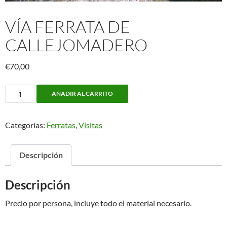
VÍA FERRATA DE
CALLEJOMADERO
€
70,00
Vía
AÑADIR AL CARRITO
Ferrata
de
Categorías:
Ferratas
,
Visitas
Callejomadero
cantidad
Descripción
Descripción
Precio por persona, incluye todo el material necesario.