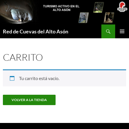
Saltar
al
contenido
Buscar
Red de Cuevas del Alto Asón
MENÚ
PRINCI
CARRITO
Tu carrito está vacío.
VOLVER A LA TIENDA